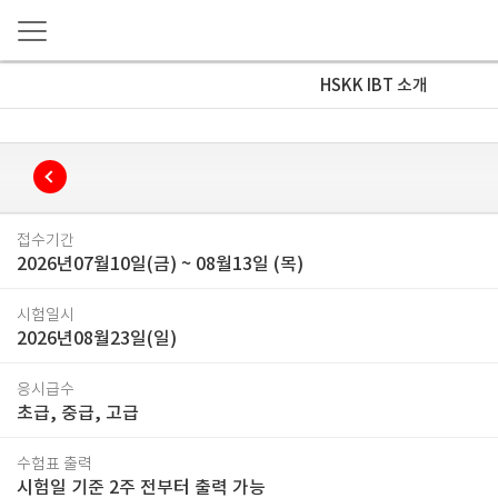
HSKK IBT 소개
접수기간
2026년07월10일(금)
~
08월13일 (목)
시험일시
2026년08월23일(일)
응시급수
초급, 중급, 고급
수험표 출력
시험일 기준 2주 전부터 출력 가능