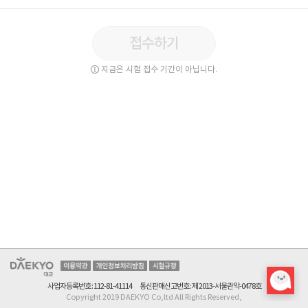
접수하기
마케팅 정보 수신을 위해
지금은 시험 접수 기간이 아닙니다.
문자 수신 또는 이메일 수신 중 1개를 선택해주세요.
마케팅 정보 수신 동의를
확인 해주세요.
일정이 경과하여 확인이 불가합니다.
접수가 취소되어 수험표 확인이
수험표 출력 안내 문자 수신 후
수험표 출력이 불가능합니다.
출력 가능합니다.
불가합니다.
수험표 출력은 접수일 ~ 시험일 까지만 가능합니다.
확인
확인
확인
확인
확인
고객님의 소중한 개인정보 보호를 위해
비밀번호를 변경
해주세요.
고객님의 비밀번호가 3개월간 변경되지 않았습니다.
사업자등록번호 : 112-81-41114
통신판매신고번호 : 제 2013-서울관악-0478호
Copyright 2019 DAEKYO Co,ltd All Rights Reserved,