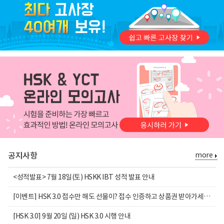
출력 가능합니다.
불가합니다.
수험표 출력은 접수일 ~ 시험일 까지만 가능합니다.
확인
확인
확인
확인
고객님의 소중한 개인정보 보호를 위해
비밀번호를 변경
해주세요.
고객님의 비밀번호가 3개월간 변경되지 않았습니다.
공지사항
more
<성적발표> 7월 18일(토) HSKK IBT 성적 발표 안내
[이벤트] HSK 3.0 접수만 해도 선물이? 접수 인증하고 상품권 받아가세요!
[HSK 3.0] 9월 20일 (일) HSK 3.0 시행 안내