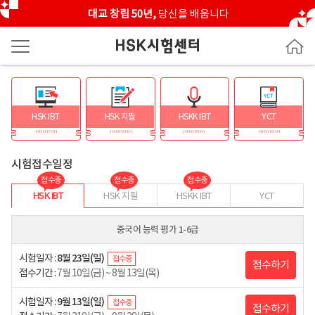
대교 창립 50년,
당신을 배웁니다
HSK IBT
HSK 지필
HSKK IBT
YCT
시험접수일정
접수중
접수중
접수중
HSK IBT
HSK 지필
HSKK IBT
YCT
중국어 능력 평가 1-6급
시험일자 :
8월 23일(일)
접수중
접수하기
접수기간 :
7월 10일(금) ~ 8월 13일(목)
시험일자 :
9월 13일(일)
접수중
접수하기